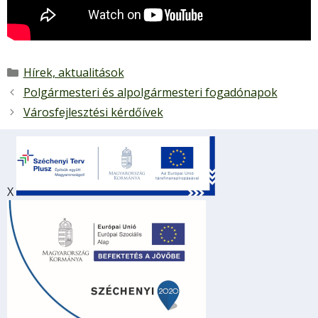
Kategória
Hírek, aktualitások
Polgármesteri és alpolgármesteri fogadónapok
Városfejlesztési kérdőívek
X