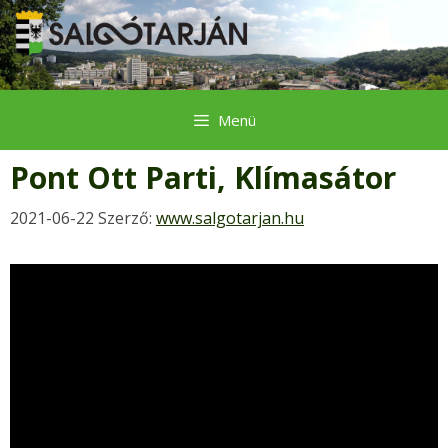
Kilépés
a
tartalomba
Menü
Pont Ott Parti, Klímasátor
2021-06-22
Szerző:
www.salgotarjan.hu