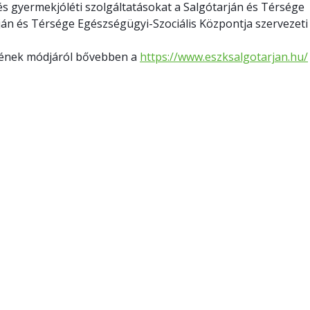
és gyermekjóléti szolgáltatásokat a Salgótarján és Térsége
ján és Térsége Egészségügyi-Szociális Központja szervezeti
elének módjáról bővebben a
https://www.eszksalgotarjan.hu/