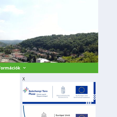
nformációk
X