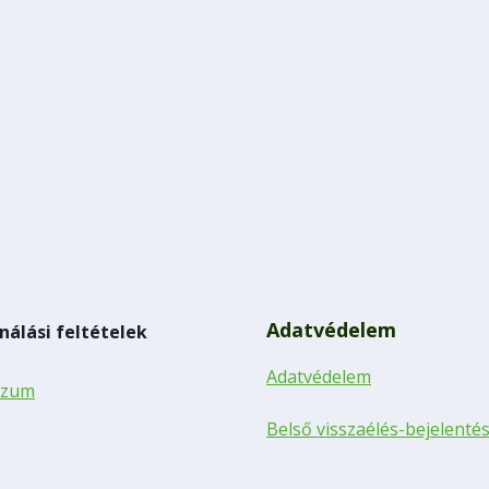
Adatvédelem
nálási feltételek
Adatvédelem
szum
Belső visszaélés-bejelenté