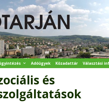
ügyintézés
Adóügyek
Közadattár
Választási i
ociális és
szolgáltatások