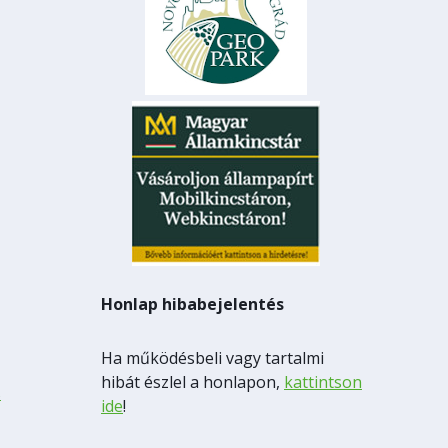
Honlap hibabejelentés
Ha működésbeli vagy tartalmi
hibát észlel a honlapon,
kattintson
s
ide
!