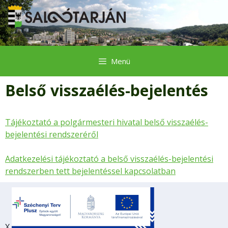
Kilépés
a
tartalomba
Menü
Belső visszaélés-bejelentés
Tájékoztató a polgármesteri hivatal belső visszaélés-
bejelentési rendszeréről
Adatkezelési tájékoztató a belső visszaélés-bejelentési
rendszerben tett bejelentéssel kapcsolatban
X