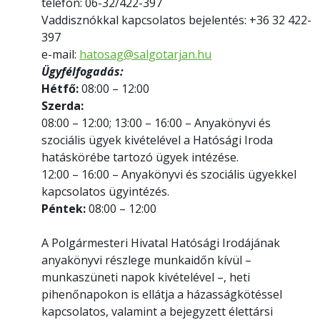
telefon: 06-32/422-397
Vaddisznókkal kapcsolatos bejelentés: +36 32 422-
397
e-mail:
hatosag@salgotarjan.hu
Ügyfélfogadás:
Hétfő:
08:00 – 12:00
Szerda:
08:00 – 12:00; 13:00 – 16:00 – Anyakönyvi és
szociális ügyek kivételével a Hatósági Iroda
hatáskörébe tartozó ügyek intézése.
12:00 – 16:00 – Anyakönyvi és szociális ügyekkel
kapcsolatos ügyintézés.
Péntek:
08:00 – 12:00
A Polgármesteri Hivatal Hatósági Irodájának
anyakönyvi részlege munkaidőn kívül –
munkaszüneti napok kivételével –, heti
pihenőnapokon is ellátja a házasságkötéssel
kapcsolatos, valamint a bejegyzett élettársi