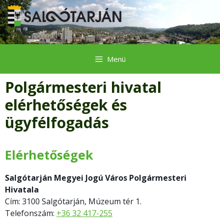
Kilépés
a
tartalomba
Menü
Polgármesteri hivatal
elérhetőségek és
ügyfélfogadás
Elérhetőségek
Salgótarján Megyei Jogú Város Polgármesteri
Hivatala
Cím: 3100 Salgótarján, Múzeum tér 1.
Telefonszám:
+36 32 417-255