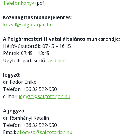
Telefonkönyv
(pdf)
Közvilágítás hibabejelentés:
kozvil@salgotarjan.hu
A Polgármesteri Hivatal általános munkarendje:
Hétfő-Csütörtök: 07:45 – 16:15
Péntek: 07:45 – 13:45
Ügyfélfogadási idő:
lásd lent
Jegyző:
dr. Fodor Enikő
Telefon: +36 32 522-950
e-mail:
jegyzo@salgotarjan.hu
Aljegyző:
dr. Romhányi Katalin
Telefon: +36 32 522-950
Email:
aljegyzo@salgotarjan.hu