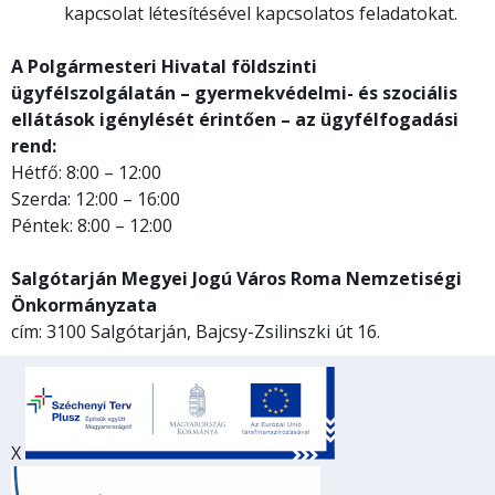
kapcsolat létesítésével kapcsolatos feladatokat.
A Polgármesteri Hivatal földszinti
ügyfélszolgálatán – gyermekvédelmi- és szociális
ellátások igénylését érintően – az ügyfélfogadási
rend:
Hétfő: 8:00 – 12:00
Szerda: 12:00 – 16:00
Péntek: 8:00 – 12:00
Salgótarján Megyei Jogú Város Roma Nemzetiségi
Önkormányzata
cím: 3100 Salgótarján, Bajcsy-Zsilinszki út 16.
X