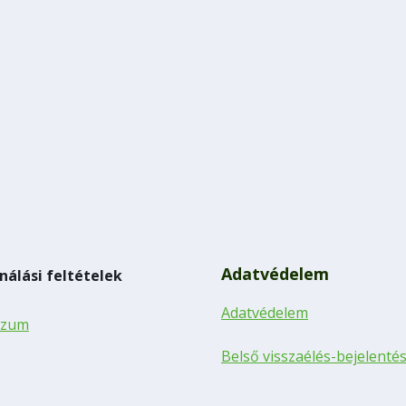
Adatvédelem
nálási feltételek
Adatvédelem
szum
Belső visszaélés-bejelenté