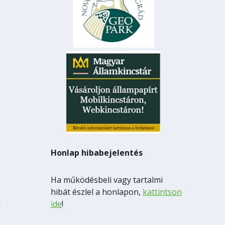
Honlap hibabejelentés
Ha működésbeli vagy tartalmi
hibát észlel a honlapon,
kattintson
s
ide
!