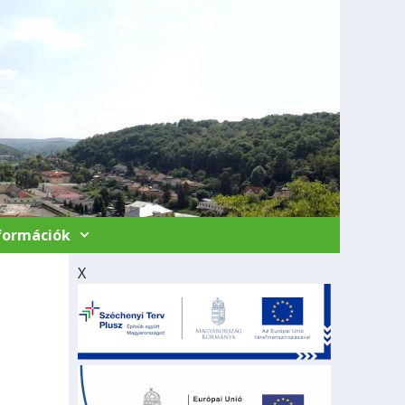
nformációk
X