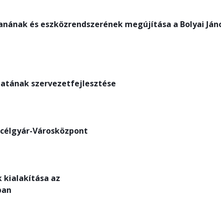
ának és eszközrendszerének megújítása a Bolyai Ján
atának szervezetfejlesztése
 Acélgyár-Városközpont
 kialakítása az
ban