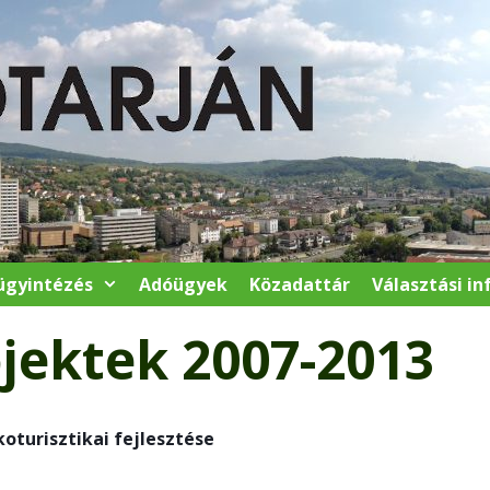
ügyintézés
Adóügyek
Közadattár
Választási i
ojektek 2007-2013
oturisztikai fejlesztése