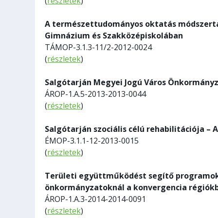
(
részletek
)
A természettudományos oktatás módszertan
Gimnázium és Szakközépiskolában
TÁMOP-3.1.3-11/2-2012-0024
(
részletek
)
Salgótarján Megyei Jogú Város Önkormányz
ÁROP-1.A.5-2013-2013-0044
(
részletek
)
Salgótarján szociális célú rehabilitációja –
ÉMOP-3.1.1-12-2013-0015
(
részletek
)
Területi együttműködést segítő programok
önkormányzatoknál a konvergencia régiók
ÁROP-1.A.3-2014-2014-0091
(
részletek
)