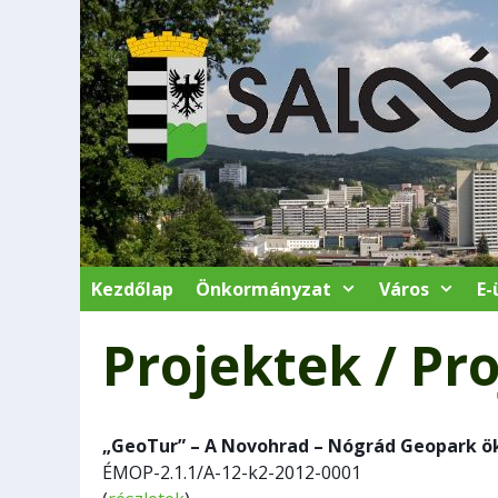
Kilépés
a
tartalomba
Kezdőlap
Önkormányzat
Város
E-
Projektek / Pr
„GeoTur” – A Novohrad – Nógrád Geopark ök
ÉMOP-2.1.1/A-12-k2-2012-0001