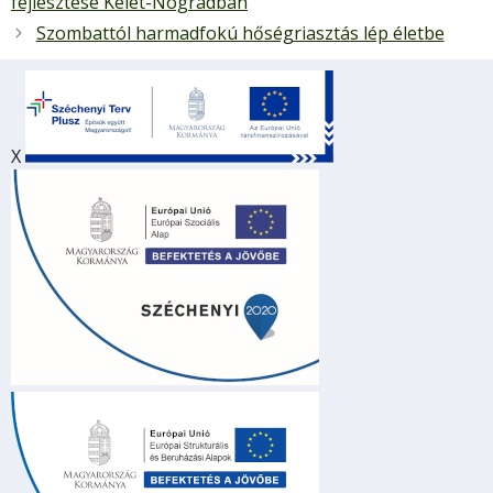
fejlesztése Kelet-Nógrádban
Szombattól harmadfokú hőségriasztás lép életbe
X