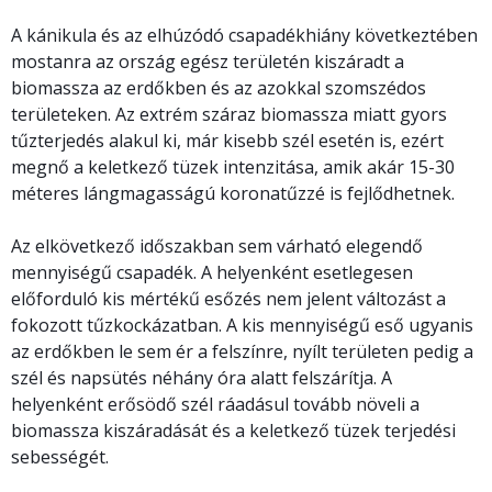
A kánikula és az elhúzódó csapadékhiány következtében
mostanra az ország egész területén kiszáradt a
biomassza az erdőkben és az azokkal szomszédos
területeken. Az extrém száraz biomassza miatt gyors
tűzterjedés alakul ki, már kisebb szél esetén is, ezért
megnő a keletkező tüzek intenzitása, amik akár 15-30
méteres lángmagasságú koronatűzzé is fejlődhetnek.
Az elkövetkező időszakban sem várható elegendő
mennyiségű csapadék. A helyenként esetlegesen
előforduló kis mértékű esőzés nem jelent változást a
fokozott tűzkockázatban. A kis mennyiségű eső ugyanis
az erdőkben le sem ér a felszínre, nyílt területen pedig a
szél és napsütés néhány óra alatt felszárítja. A
helyenként erősödő szél ráadásul tovább növeli a
biomassza kiszáradását és a keletkező tüzek terjedési
sebességét.