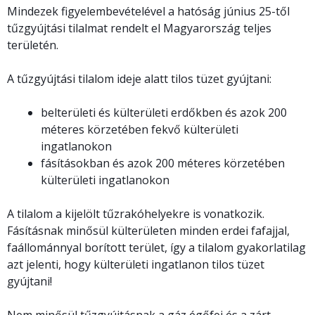
Mindezek figyelembevételével a hatóság június 25-től
tűzgyújtási tilalmat rendelt el Magyarország teljes
területén.
A tűzgyújtási tilalom ideje alatt tilos tüzet gyújtani:
belterületi és külterületi erdőkben és azok 200
méteres körzetében fekvő külterületi
ingatlanokon
fásításokban és azok 200 méteres körzetében
külterületi ingatlanokon
A tilalom a kijelölt tűzrakóhelyekre is vonatkozik.
Fásításnak minősül külterületen minden erdei fafajjal,
faállománnyal borított terület, így a tilalom gyakorlatilag
azt jelenti, hogy külterületi ingatlanon tilos tüzet
gyújtani!
Nem minősül tűzgyújtásnak a gáz égőfej és a zárt