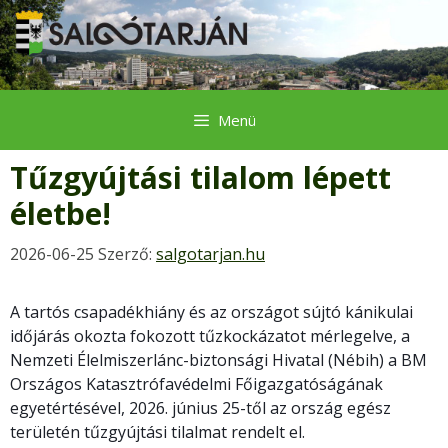
Kilépés
a
tartalomba
Menü
Tűzgyújtási tilalom lépett
életbe!
2026-06-25
Szerző:
salgotarjan.hu
A tartós csapadékhiány és az országot sújtó kánikulai
időjárás okozta fokozott tűzkockázatot mérlegelve, a
Nemzeti Élelmiszerlánc-biztonsági Hivatal (Nébih) a BM
Országos Katasztrófavédelmi Főigazgatóságának
egyetértésével, 2026. június 25-től az ország egész
területén tűzgyújtási tilalmat rendelt el.