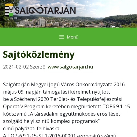
Kilépés
a
tartalomba
Menü
Sajtóközlemény
2021-02-02
Szerző:
www.salgotarjan.hu
Salgótarján Megyei Jogú Város Önkormányzata 2016.
május 09. napján támogatási kérelmet nyújtott
be a Széchenyi 2020 Terület- és Településfejlesztési
Operatív Program keretében meghirdetett TOP6.9.1-15
kódszámú „A társadalmi együttműködés erősítését
szolgáló helyi szintű komplex programok”
című pályázati felhívásra.
A TOP-6.9.1-15-ST1-2016-00001 azonosító számú,