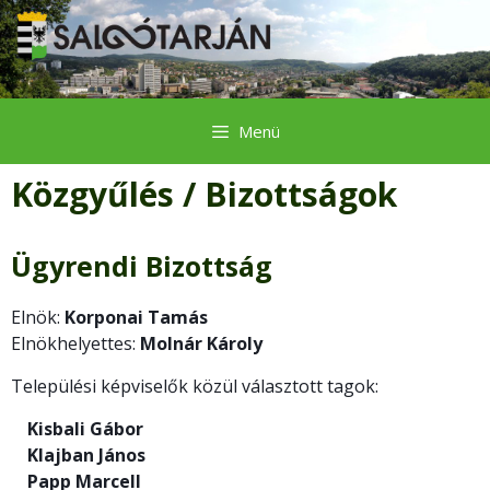
Kilépés
a
tartalomba
Menü
Közgyűlés / Bizottságok
Ügyrendi Bizottság
Elnök:
Korponai Tamás
Elnökhelyettes:
Molnár Károly
Települési képviselők közül választott tagok:
Kisbali Gábor
Klajban János
Papp Marcell