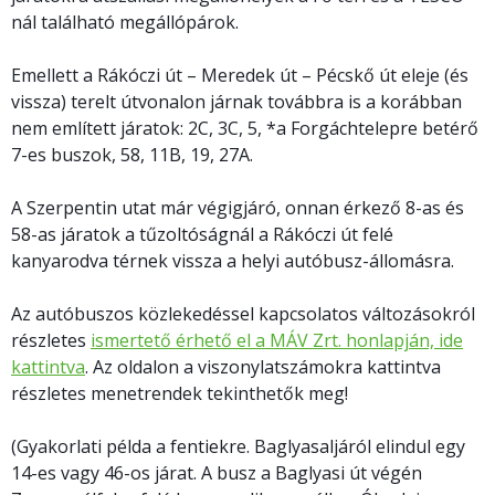
nál található megállópárok.
Emellett a Rákóczi út – Meredek út – Pécskő út eleje (és
vissza) terelt útvonalon járnak továbbra is a korábban
nem említett járatok: 2C, 3C, 5, *a Forgáchtelepre betérő
7-es buszok, 58, 11B, 19, 27A.
A Szerpentin utat már végigjáró, onnan érkező 8-as és
58-as járatok a tűzoltóságnál a Rákóczi út felé
kanyarodva térnek vissza a helyi autóbusz-állomásra.
Az autóbuszos közlekedéssel kapcsolatos változásokról
részletes
ismertető érhető el a MÁV Zrt. honlapján, ide
kattintva
. Az oldalon a viszonylatszámokra kattintva
részletes menetrendek tekinthetők meg!
(Gyakorlati példa a fentiekre. Baglyasaljáról elindul egy
14-es vagy 46-os járat. A busz a Baglyasi út végén