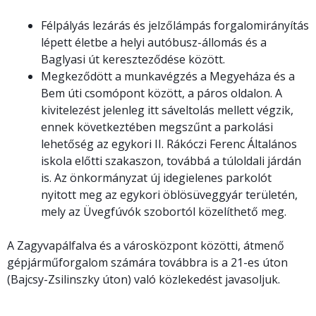
Félpályás lezárás és jelzőlámpás forgalomirányítás
lépett életbe a helyi autóbusz-állomás és a
Baglyasi út kereszteződése között.
Megkeződött a munkavégzés a Megyeháza és a
Bem úti csomópont között, a páros oldalon. A
kivitelezést jelenleg itt sáveltolás mellett végzik,
ennek következtében megszűnt a parkolási
lehetőség az egykori II. Rákóczi Ferenc Általános
iskola előtti szakaszon, továbbá a túloldali járdán
is. Az önkormányzat új idegielenes parkolót
nyitott meg az egykori öblösüveggyár területén,
mely az Üvegfúvók szobortól közelíthető meg.
A Zagyvapálfalva és a városközpont közötti, átmenő
gépjárműforgalom számára továbbra is a 21-es úton
(Bajcsy-Zsilinszky úton) való közlekedést javasoljuk.