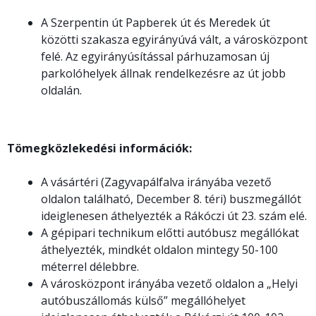
A Szerpentin út Papberek út és Meredek út
közötti szakasza egyirányúvá vált, a városközpont
felé. Az egyirányúsítással párhuzamosan új
parkolóhelyek állnak rendelkezésre az út jobb
oldalán.
Tömegközlekedési információk:
A vásártéri (Zagyvapálfalva irányába vezető
oldalon található, December 8. téri) buszmegállót
ideiglenesen áthelyezték a Rákóczi út 23. szám elé.
A gépipari technikum előtti autóbusz megállókat
áthelyezték, mindkét oldalon mintegy 50-100
méterrel délebbre.
A városközpont irányába vezető oldalon a „Helyi
autóbuszállomás külső” megállóhelyet