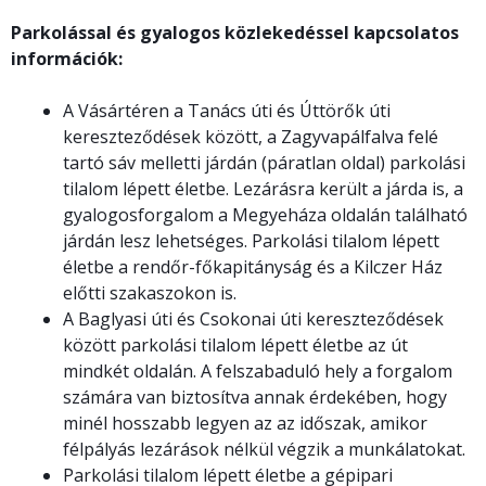
Parkolással és gyalogos közlekedéssel kapcsolatos
információk:
A Vásártéren a Tanács úti és Úttörők úti
kereszteződések között, a Zagyvapálfalva felé
tartó sáv melletti járdán (páratlan oldal) parkolási
tilalom lépett életbe. Lezárásra került a járda is, a
gyalogosforgalom a Megyeháza oldalán található
járdán lesz lehetséges. Parkolási tilalom lépett
életbe a rendőr-főkapitányság és a Kilczer Ház
előtti szakaszokon is.
A Baglyasi úti és Csokonai úti kereszteződések
között parkolási tilalom lépett életbe az út
mindkét oldalán. A felszabaduló hely a forgalom
számára van biztosítva annak érdekében, hogy
minél hosszabb legyen az az időszak, amikor
félpályás lezárások nélkül végzik a munkálatokat.
Parkolási tilalom lépett életbe a gépipari