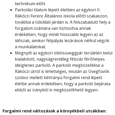
technikum előtt.
Parkolási tilalom lépett életben az egykori II.
Rákóczi Ferenc Általános iskola előtti szakaszon,
továbbá a túloldali járdán is. A felszabaduló hely a
forgalom számára van biztosítva annak
érdekében, hogy minél hosszabb legyen az az
időszak, amikor félpályás lezárások nélkül végzik
a munkálatokat.
Megnyílt az egykori öblösüveggyár területén belül
kialakított, nagyságrendileg félszáz férőhelyes
ideiglenes parkoló. A parkoló megközelítése a
Rákóczi útról is lehetséges, miután az Üvegfúvók
szobor mellett kétirányú forgalmi rend lépett
életbe annak érdekében, hogy a parkoló bejárata
ebből az irányból is megközelíthető legyen.
Forgalmi rend változások a környékbeli utcákban: