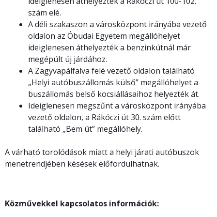
ideiglenesen áthelyezték a Rákóczi út 100-102.
szám elé.
A déli szakaszon a városközpont irányába vezető
oldalon az Óbudai Egyetem megállóhelyet
ideiglenesen áthelyezték a benzinkútnál már
megépült új járdához.
A Zagyvapálfalva felé vezető oldalon található
„Helyi autóbuszállomás külső” megállóhelyet a
buszállomás belső kocsiállásaihoz helyezték át.
Ideiglenesen megszűnt a városközpont irányába
vezető oldalon, a Rákóczi út 30. szám előtt
található „Bem út” megállóhely.
A várható torolódások miatt a helyi járati autóbuszok
menetrendjében késések előfordulhatnak.
Közművekkel kapcsolatos információk: