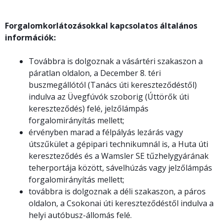
Forgalomkorlátozásokkal kapcsolatos általános
információk:
Továbbra is dolgoznak a vásártéri szakaszon a
páratlan oldalon, a December 8. téri
buszmegállótól (Tanács úti kereszteződéstől)
indulva az Üvegfúvók szoborig (Úttörők úti
kereszteződés) felé, jelzőlámpás
forgalomirányítás mellett;
érvényben marad a félpályás lezárás vagy
útszűkület a gépipari technikumnál is, a Huta úti
kereszteződés és a Wamsler SE tűzhelygyárának
teherportája között, sávelhúzás vagy jelzőlámpás
forgalomirányítás mellett;
továbbra is dolgoznak a déli szakaszon, a páros
oldalon, a Csokonai úti kereszteződéstől indulva a
helyi autóbusz-állomás felé.