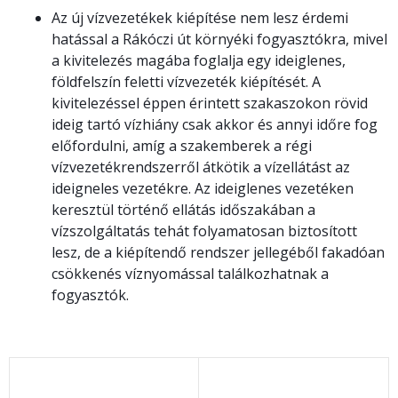
Az új vízvezetékek kiépítése nem lesz érdemi
hatással a Rákóczi út környéki fogyasztókra, mivel
a kivitelezés magába foglalja egy ideiglenes,
földfelszín feletti vízvezeték kiépítését. A
kivitelezéssel éppen érintett szakaszokon rövid
ideig tartó vízhiány csak akkor és annyi időre fog
előfordulni, amíg a szakemberek a régi
vízvezetékrendszerről átkötik a vízellátást az
ideigneles vezetékre. Az ideiglenes vezetéken
keresztül történő ellátás időszakában a
vízszolgáltatás tehát folyamatosan biztosított
lesz, de a kiépítendő rendszer jellegéből fakadóan
csökkenés víznyomással találkozhatnak a
fogyasztók.