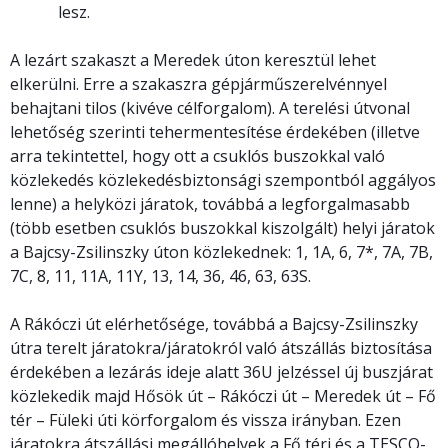
lesz.
A lezárt szakaszt a Meredek úton keresztül lehet
elkerülni. Erre a szakaszra gépjárműszerelvénnyel
behajtani tilos (kivéve célforgalom). A terelési útvonal
lehetőség szerinti tehermentesítése érdekében (illetve
arra tekintettel, hogy ott a csuklós buszokkal való
közlekedés közlekedésbiztonsági szempontból aggályos
lenne) a helyközi járatok, továbbá a legforgalmasabb
(több esetben csuklós buszokkal kiszolgált) helyi járatok
a Bajcsy-Zsilinszky úton közlekednek: 1, 1A, 6, 7*, 7A, 7B,
7C, 8, 11, 11A, 11Y, 13, 14, 36, 46, 63, 63S.
A Rákóczi út elérhetősége, továbbá a Bajcsy-Zsilinszky
útra terelt járatokra/járatokról való átszállás biztosítása
érdekében a lezárás ideje alatt 36U jelzéssel új buszjárat
közlekedik majd Hősök út – Rákóczi út – Meredek út – Fő
tér – Füleki úti körforgalom és vissza irányban. Ezen
járatokra átszállási megállóhelyek a Fő téri és a TESCO-