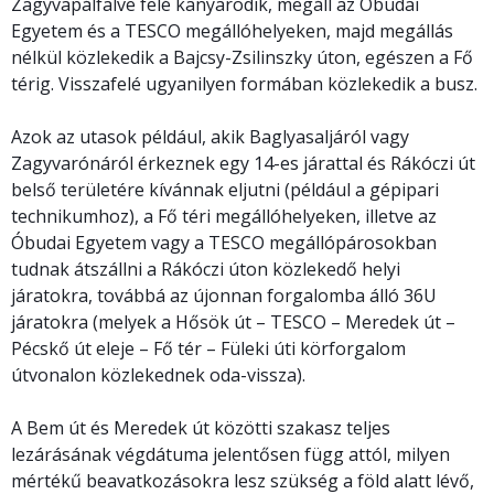
Zagyvapálfalve felé kanyarodik, megáll az Óbudai
Egyetem és a TESCO megállóhelyeken, majd megállás
nélkül közlekedik a Bajcsy-Zsilinszky úton, egészen a Fő
térig. Visszafelé ugyanilyen formában közlekedik a busz.
Azok az utasok például, akik Baglyasaljáról vagy
Zagyvarónáról érkeznek egy 14-es járattal és Rákóczi út
belső területére kívánnak eljutni (például a gépipari
technikumhoz), a Fő téri megállóhelyeken, illetve az
Óbudai Egyetem vagy a TESCO megállópárosokban
tudnak átszállni a Rákóczi úton közlekedő helyi
járatokra, továbbá az újonnan forgalomba álló 36U
járatokra (melyek a Hősök út – TESCO – Meredek út –
Pécskő út eleje – Fő tér – Füleki úti körforgalom
útvonalon közlekednek oda-vissza).
A Bem út és Meredek út közötti szakasz teljes
lezárásának végdátuma jelentősen függ attól, milyen
mértékű beavatkozásokra lesz szükség a föld alatt lévő,