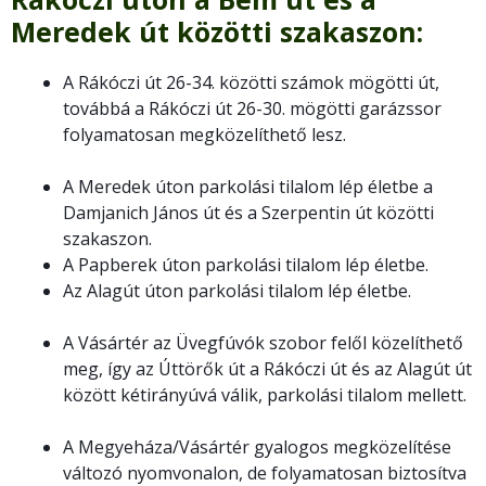
Meredek út közötti szakaszon
:
A Rákóczi út 26-34. közötti számok mögötti út,
továbbá a Rákóczi út 26-30. mögötti garázssor
folyamatosan megközelíthető lesz.
A Meredek úton parkolási tilalom lép életbe a
Damjanich János út és a Szerpentin út közötti
szakaszon.
A Papberek úton parkolási tilalom lép életbe.
Az Alagút úton parkolási tilalom lép életbe.
A Vásártér az Üvegfúvók szobor felől közelíthető
meg, így az Úttörők út a Rákóczi út és az Alagút út
között kétirányúvá válik, parkolási tilalom mellett.
A Megyeháza/Vásártér gyalogos megközelítése
változó nyomvonalon, de folyamatosan biztosítva