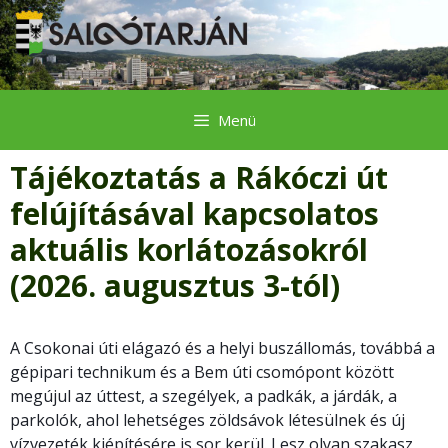
Kilépés
a
tartalomba
Menü
Tájékoztatás a Rákóczi út
felújításával kapcsolatos
aktuális korlátozásokról
(2026. augusztus 3-tól)
A Csokonai úti elágazó és a helyi buszállomás, továbbá a
gépipari technikum és a Bem úti csomópont között
megújul az úttest, a szegélyek, a padkák, a járdák, a
parkolók, ahol lehetséges zöldsávok létesülnek és új
vízvezeték kiépítésére is sor kerül. Lesz olyan szakasz,