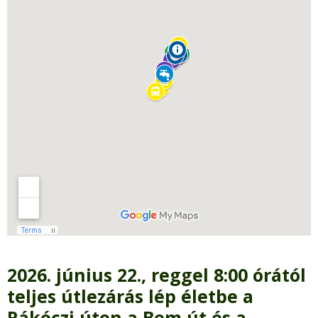
2026. június 22., reggel 8:00 órától
teljes útlezárás lép életbe a
Rákóczi úton a Bem út és a