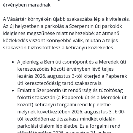
érvényben maradnak.
A Vásártér környékén újabb szakaszába lép a kivitelezés.
Az új helyzetben a parkolás a Szerpentin úti parkolók
ideiglenes megszűnése miatt nehezebbé; az átmenő
közlekedés viszont könnyebbé válik, miután a teljes
szakaszon biztosított lesz a kétirányú közlekedés.
A jelenleg a Bem úti csomópont és a Meredek úti
kereszteződés között érvényben lévő teljes
lezárás 2026. augusztus 3-tól kiterjed a Papberek
úti kereszteződésig tartó szakaszra is.
Emiatt a Szerpentin út rendőrség és tűzoltóság
fölötti szakaszán (a Papberek út és a Meredek út
között) kétirányú forgalmi rend lép életbe;
melynek következtében 2026. augusztus 3., 6:00-
tól kezdődően az útszakasz mindkét oldalán
parkolási tilalom lép életbe. Ez a forgalmi rend
előreláthatólag 2026. augusztus 31-ig lesz