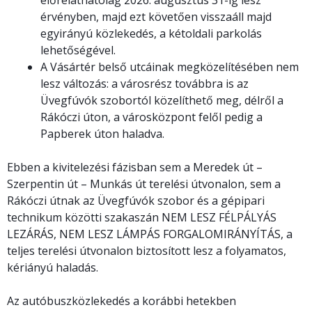
érvényben, majd ezt követően visszaáll majd
egyirányú közlekedés, a kétoldali parkolás
lehetőségével.
A Vásártér belső utcáinak megközelítésében nem
lesz változás: a városrész továbbra is az
Üvegfúvók szobortól közelíthető meg, délről a
Rákóczi úton, a városközpont felől pedig a
Papberek úton haladva.
Ebben a kivitelezési fázisban sem a Meredek út –
Szerpentin út – Munkás út terelési útvonalon, sem a
Rákóczi útnak az Üvegfúvók szobor és a gépipari
technikum közötti szakaszán NEM LESZ FÉLPÁLYÁS
LEZÁRÁS, NEM LESZ LÁMPÁS FORGALOMIRÁNYÍTÁS, a
teljes terelési útvonalon biztosított lesz a folyamatos,
kériányú haladás.
Az autóbuszközlekedés a korábbi hetekben