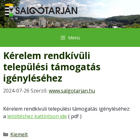
Kilépés
a
tartalomba
Menü
Kérelem rendkívüli
települési támogatás
igényléséhez
2024-07-26
Szerző:
www.salgotarjan.hu
Kérelem rendkívüli települési támogatás igényléséhez:
a
letöltéshez kattintson ide
( pdf )
Kategória
Kiemelt