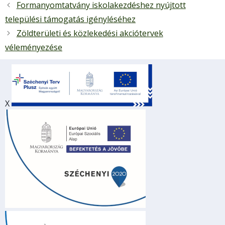
Formanyomtatvány iskolakezdéshez nyújtott
települési támogatás igényléséhez
Zöldterületi és közlekedési akciótervek
véleményezése
X