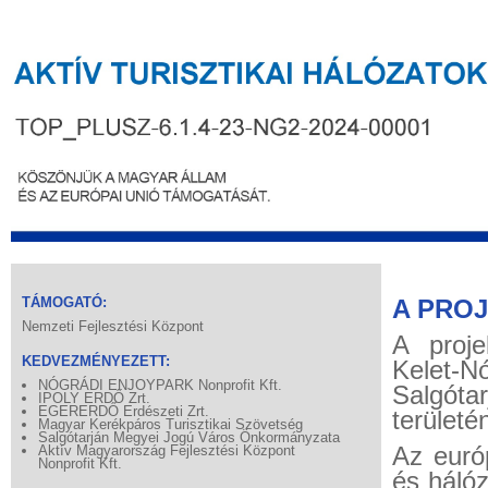
TÁMOGATÓ:
A PRO
Nemzeti Fejlesztési Központ
A proje
KEDVEZMÉNYEZETT:
Kelet-
NÓGRÁDI ENJOYPARK Nonprofit Kft.
Salgóta
IPOLY ERDŐ Zrt.
EGERERDŐ Erdészeti Zrt.
területé
Magyar Kerékpáros Turisztikai Szövetség
Salgótarján Megyei Jogú Város Önkormányzata
Az euró
Aktív Magyarország Fejlesztési Központ
Nonprofit Kft.
és háló