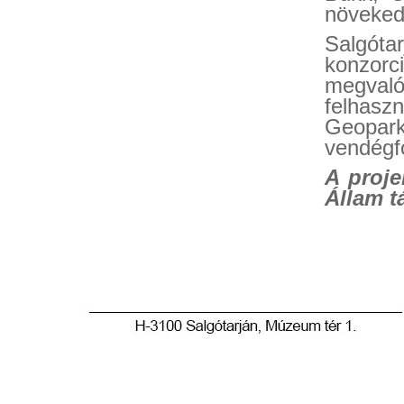
növeked
Salgót
konzor
megvaló
felhasz
Geopa
vendégfo
A proje
Állam t