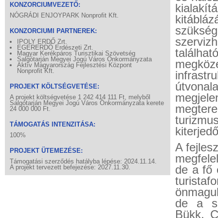
KONZORCIUMVEZETŐ:
kialakí
NÓGRÁDI ENJOYPARK Nonprofit Kft.
kitábl
szüksé
KONZORCIUMI PARTNEREK:
szerviz
IPOLY ERDŐ Zrt.
EGERERDŐ Erdészeti Zrt.
találha
Magyar Kerékpáros Turisztikai Szövetség
Salgótarján Megyei Jogú Város Önkormányzata
megköz
Aktív Magyarország Fejlesztési Központ
Nonprofit Kft.
infrastr
útvona
PROJEKT KÖLTSÉGVETÉSE:
megjel
A projekt költségvetése 1 242 414 111 Ft, melyből
Salgótarján Megyei Jogú Város Önkormányzata kerete
megtere
24 000 000 Ft.
turizmu
TÁMOGATÁS INTENZITÁSA:
kiterje
100%
A fejles
PROJEKT ÜTEMEZÉSE:
megfele
Támogatási szerződés hatályba lépése: 2024.11.14.
de a fő 
A projekt tervezett befejezése: 2027.11.30.
turistaf
önmaguk
de a sz
Bükk, C