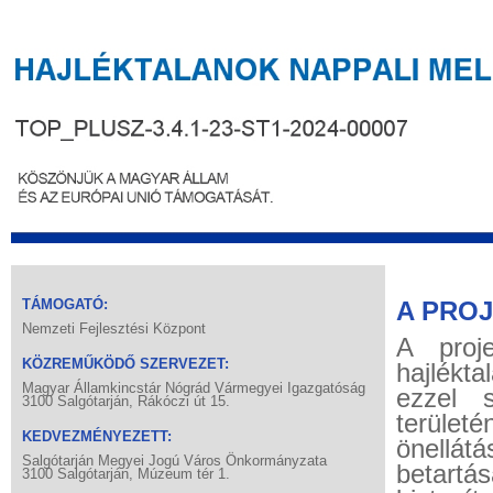
TÁMOGATÓ:
A PRO
Nemzeti Fejlesztési Központ
A proj
KÖZREMŰKÖDŐ SZERVEZET:
hajlékt
Magyar Államkincstár Nógrád Vármegyei Igazgatóság
ezzel s
3100 Salgótarján, Rákóczi út 15.
terület
KEDVEZMÉNYEZETT:
önellát
Salgótarján Megyei Jogú Város Önkormányzata
betartá
3100 Salgótarján, Múzeum tér 1.