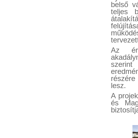
belső vá
teljes 
átalakí
felújít
működé
tervezet
Az éri
akadály
szerint
eredmé
részére
lesz.
A projek
és Magy
biztosítj