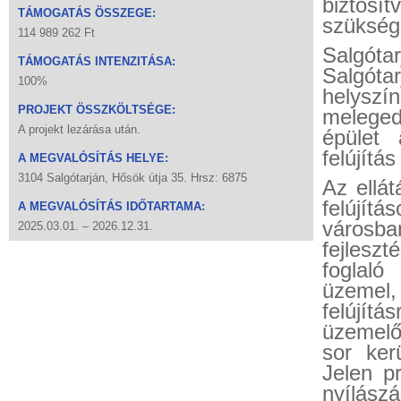
biztos
TÁMOGATÁS ÖSSZEGE:
szükségl
114 989 262 Ft
Salgót
TÁMOGATÁS INTENZITÁSA:
Salgóta
100%
helyszí
PROJEKT ÖSSZKÖLTSÉGE:
meleged
A projekt lezárása után.
épület 
felújítá
A MEGVALÓSÍTÁS HELYE:
3104 Salgótarján, Hősök útja 35. Hrsz: 6875
Az ellát
felújít
A MEGVALÓSÍTÁS IDŐTARTAMA:
városb
2025.03.01. – 2026.12.31.
fejlesz
foglaló
üzemel
felújítá
üzemelő
sor ker
Jelen p
nyílász