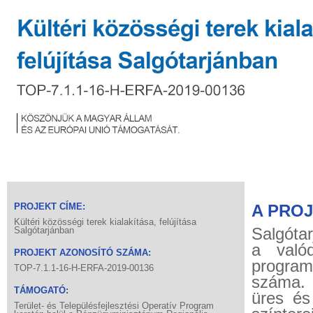
PROJEKT CÍME:
A PRO
Kültéri közösségi terek kialakítása, felújítása
Salgótar
Salgótarjánban
a valód
PROJEKT AZONOSÍTÓ SZÁMA:
program
TOP-7.1.1-16-H-ERFA-2019-00136
száma. 
TÁMOGATÓ:
üres és
Terület- és Településfejlesztési Operatív Program