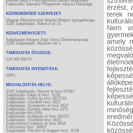
színtere
keretén belül a Pénzügyminisztérium Regionális
Fejlesztési Operatív Programok Irányító Hatósága
érzést, 
terek n
KÖZREMŰKÖDŐ SZERVEZET:
kulturá
Magyar Államkincstár Nógrád Megyei Igazgatósága
3100 Salgótarján, Rákóczi út 15.
Nem vo
gyermek
KEDVEZMÉNYEZETT:
Salgótarján Megyei Jogú Város Önkormányzata
amely m
3100 Salgótarján, Múzeum tér 1.
közöss
TÁMOGATÁS ÖSSZEGE:
megvaló
120 000 000 Ft
életmód
fejles
TÁMOGATÁS INTENZITÁSA:
képessé
100%
állóké
MEGVALÓSÍTÁS HELYE:
fejlesz
3100 Salgótarján, Déryné út hrsz:6793/7
képessé
Salgótarján Salgó út hrsz: 3139
Salgótarján, Gorkij ltp hrsz 6677/24
kulturá
Salgótarján, Vásártér hrsz:3923
Salgótarján, Szerpentin út hrsz 4527
minőség
Salgótarján, Eperjes telep hrsz:1071
Baglyasalja hrsz:636
eredmény
Salgótarján, Acélgyári út hrsz:3522/3
Salgótarján, Tóstrand hrsz:2415
Közössé
Zagyvaróna Csalános út hrsz:9016
Eresztvény hrsz: 040/3
közössé
Salgótarján, Pécskő út Gagarin hrsz: 4158