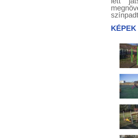
lett já
megnöve
színpadt
KÉPEK