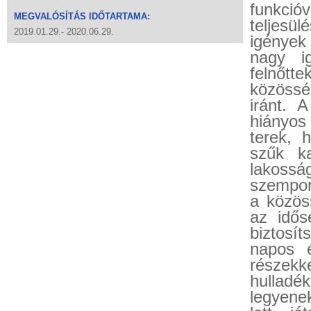
funkció
MEGVALÓSÍTÁS IDŐTARTAMA:
teljesül
2019.01.29.- 2020.06.29.
igények
nagy i
felnőtt
közösség
iránt. 
hiányos
terek, 
szűk ka
lakossá
szempon
a közös
az idős
biztosí
napos é
részek
hullad
legyene