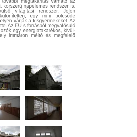
 további megtakarítás várható az
tt korszerű napelemes rendszer is,
ülső világítási rendszer. Jelen
különítetten, egy mini bölcsőde
őhelyen várják a kisgyermekeket. Az
tette. Az EU-s forrásból megvalósuló
zók egy energiatakarékos, kívül-
 mely immáron méltó és megfelelő