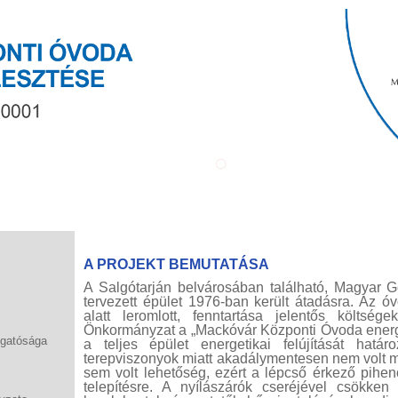
A PROJEKT BEMUTATÁSA
A Salgótarján belvárosában található, Magyar G
tervezett épület 1976-ban került átadásra. Az ó
alatt leromlott, fenntartása jelentős költsége
Önkormányzat a „Mackóvár Központi Óvoda energet
zgatósága
a teljes épület energetikai felújítását hatá
terepviszonyok miatt akadálymentesen nem volt m
sem volt lehetőség, ezért a lépcső érkező pihenő
telepítésre. A nyílászárók cseréjével csökken