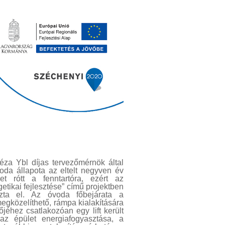
éza Ybl díjas tervezőmérnök által
voda állapota az eltelt negyven év
ket rótt a fenntartóra, ezért az
ikai fejlesztése” című projektben
rozta el. Az óvoda főbejárata a
egközelíthető, rámpa kialakítására
jéhez csatlakozóan egy lift került
 az épület energiafogyasztása, a