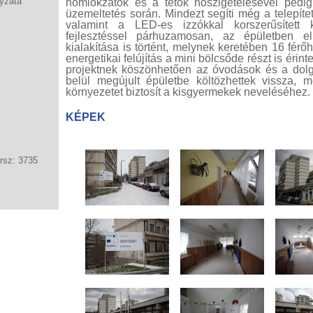
yzata
homlokzatok és a tetők hőszigetelésével pedig
üzemeltetés során. Mindezt segíti még a telepíte
valamint a LED-es izzókkal korszerűsített k
fejlesztéssel párhuzamosan, az épületben el
kialakítása is történt, melynek keretében 16 fér
energetikai felújítás a mini bölcsőde részt is érin
projektnek köszönhetően az óvodások és a dolgo
belül megújult épületbe költözhettek vissza,
környezetet biztosít a kisgyermekek neveléséhez.
KÉPEK
rsz: 3735