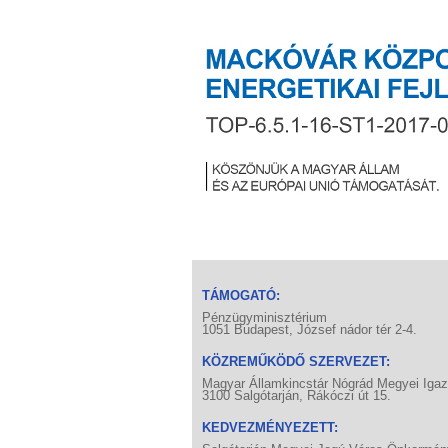
TÁMOGATÓ:
Pénzügyminisztérium
1051 Budapest, József nádor tér 2-4.
KÖZREMŰKÖDŐ SZERVEZET:
Magyar Államkincstár Nógrád Megyei Iga
3100 Salgótarján, Rákóczi út 15.
KEDVEZMÉNYEZETT: