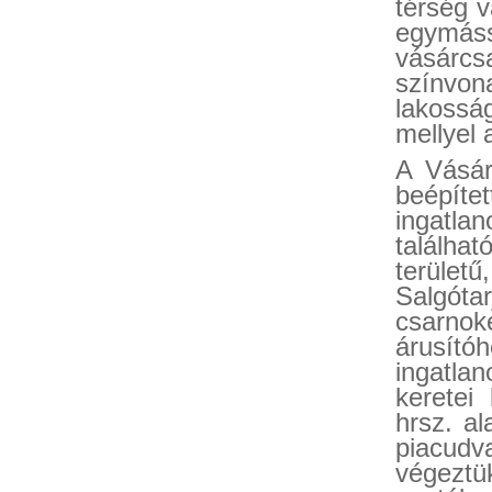
térség v
egymás
vásárcs
színvo
lakosság
mellyel 
A Vásárc
beépít
ingatla
találh
terület
Salgót
csarno
árusít
ingatla
keretei
hrsz. al
piacudv
végeztü