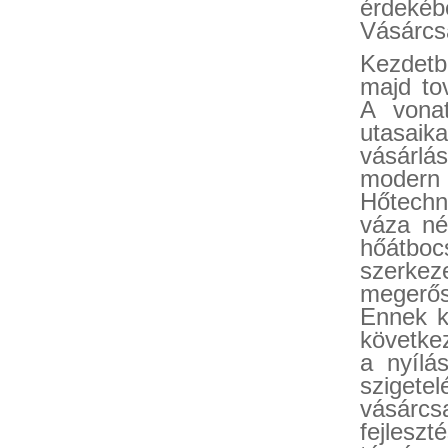
érdekéb
Vásárcs
Kezdetb
majd tov
A vonat
utasaika
vásárlá
modern
Hőtechni
váza né
hőátboc
szerkeze
megerős
Ennek k
következ
a nyílás
szigete
vásárc
fejlesz