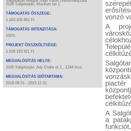
Salgótarján Megyei Jogú Város Önkormányzata
szerepé
3100 Salgótarján, Múzeum tér 1.
erősítés
TÁMOGATÁS ÖSSZEGE:
vonzó v
1.163.105.952 Ft
A proj
TÁMOGATÁS INTENZITÁSA:
városkö
100%
célokho
PROJEKT ÖSSZKÖLTSÉGE:
Telepü
1.628.193.911 Ft
célkitűz
MEGVALÓSÍTÁS HELYE:
Salgóta
3100 Salgótarján, Ady Endre út 2., 1244 hrsz.
közpon
vonzásk
MEGVALÓSÍTÁS IDŐTARTAMA:
piactér
2018.08.01 - 2023.12.31.
központj
befekte
célkitűzé
A Salgót
a patak
funkció