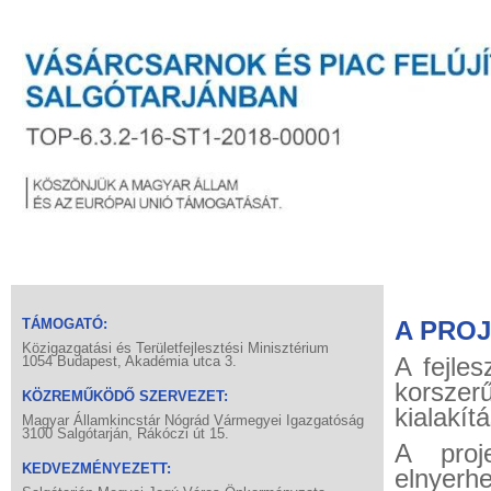
TÁMOGATÓ:
A PRO
Közigazgatási és Területfejlesztési Minisztérium
A fejles
1054 Budapest, Akadémia utca 3.
korszer
KÖZREMŰKÖDŐ SZERVEZET:
kialakít
Magyar Államkincstár Nógrád Vármegyei Igazgatóság
3100 Salgótarján, Rákóczi út 15.
A proj
KEDVEZMÉNYEZETT:
elnyerhe