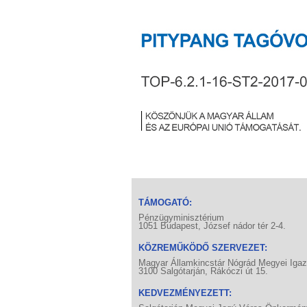
TÁMOGATÓ:
Pénzügyminisztérium
1051 Budapest, József nádor tér 2-4.
KÖZREMŰKÖDŐ SZERVEZET:
Magyar Államkincstár Nógrád Megyei Iga
3100 Salgótarján, Rákóczi út 15.
KEDVEZMÉNYEZETT: