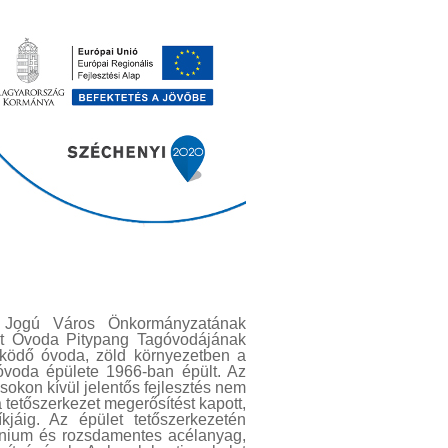
i Jogú Város Önkormányzatának
ont Óvoda Pitypang Tagóvodájának
űködő óvoda, zöld környezetben a
 óvoda épülete 1966-ban épült. Az
sokon kívül jelentős fejlesztés nem
 a tetőszerkezet megerősítést kapott,
kjáig. Az épület tetőszerkezetén
mínium és rozsdamentes acélanyag,