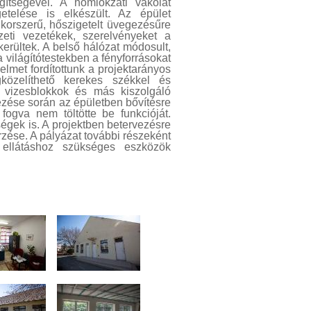
gítségével. A homlokzati vakolat
etelése is elkészült. Az épület
 korszerű, hőszigetelt üvegezésűre
zeti vezetékek, szerelvényeket a
erültek. A belső hálózat módosult,
a világítótestekben a fényforrásokat
yelmet fordítottunk a projektarányos
közelíthető kerekes székkel és
a vizesblokkok és más kiszolgáló
lezése során az épületben bővítésre
fogva nem töltötte be funkcióját.
iségek is. A projektben betervezésre
rzése. A pályázat további részeként
llátáshoz szükséges eszközök