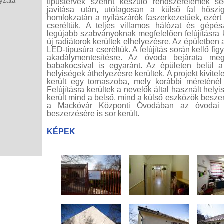
yzata
típustervek szerint készülő rendszerelemek se
javítása után, utólagosan a külső fal hőszig
homlokzatán a nyílászárók faszerkezetűek, ezért
cseréltük. A teljes villamos hálózat és gépés
legújabb szabványoknak megfelelően felújításra k
új radiátorok kerültek elhelyezésre. Az épületben 
LED-típusúra cseréltük. A felújítás során kellő fig
akadálymentesítésre. Az óvoda bejárata meg
babakocsival is egyaránt. Az épületen belül 
helyiségek áthelyezésre kerültek. A projekt kivite
került egy tornaszoba, mely korábbi méreténél 
Felújításra kerültek a nevelők által használt hely
került mind a belső, mind a külső eszközök besze
a Mackóvár Központi Óvodában az óvodai e
beszerzésére is sor került.
KÉPEK