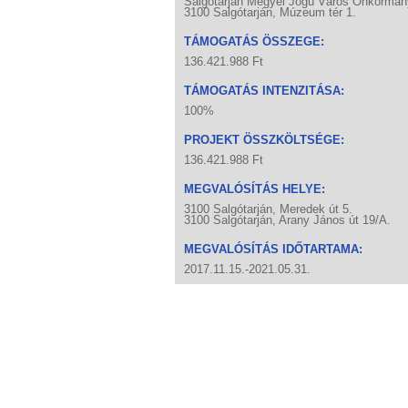
Salgótarján Megyei Jogú Város Önkormán
3100 Salgótarján, Múzeum tér 1.
TÁMOGATÁS ÖSSZEGE:
136.421.988 Ft
TÁMOGATÁS INTENZITÁSA:
100%
PROJEKT ÖSSZKÖLTSÉGE:
136.421.988 Ft
MEGVALÓSÍTÁS HELYE:
3100 Salgótarján, Meredek út 5.
3100 Salgótarján, Arany János út 19/A.
MEGVALÓSÍTÁS IDŐTARTAMA:
2017.11.15.-2021.05.31.