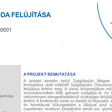
A PROJEKT BEMUTATÁSA
A projekt keretén belül Salgótarján Megye
fenntartása alatt működő Salgótarjáni Összev
felújítása történt meg. A város központjában m
vonzáskörzetben élők igényeit szolgálja ki. Az
zgatósága
intézményen elengedhetetlenül szükséges felújítá
történt. A kivitelezés során az épület új héjazatot,
és homlokzati hőszigetelést a lábazat alsó sí
napelemes rendszer kiépítésére került sor, alu