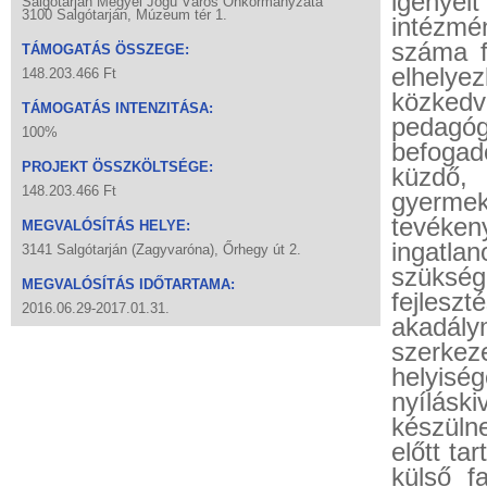
igényei
Salgótarján Megyei Jogú Város Önkormányzata
3100 Salgótarján, Múzeum tér 1.
intézmén
száma fo
TÁMOGATÁS ÖSSZEGE:
elhely
148.203.466 Ft
közked
TÁMOGATÁS INTENZITÁSA:
pedagóg
100%
befogad
PROJEKT ÖSSZKÖLTSÉGE:
küzdő, 
148.203.466 Ft
gyerme
tevéke
MEGVALÓSÍTÁS HELYE:
ingatla
3141 Salgótarján (Zagyvaróna), Őrhegy út 2.
szüksé
MEGVALÓSÍTÁS IDŐTARTAMA:
fejlesz
2016.06.29-2017.01.31.
akadály
szerkez
helyisé
nyílásk
készüln
előtt ta
külső f