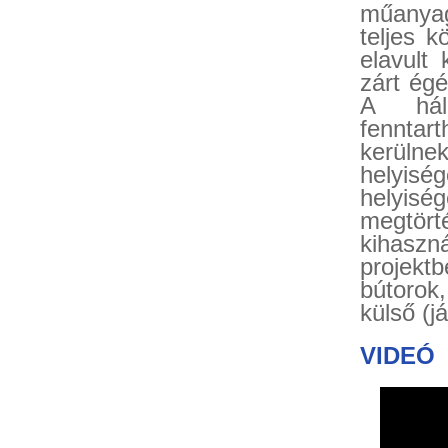
műanyag
teljes k
elavult 
zárt ég
A háló
fenntar
kerülne
helyiség
helyiség
megtör
kihaszná
projekt
bútorok
külső (j
VIDEÓ