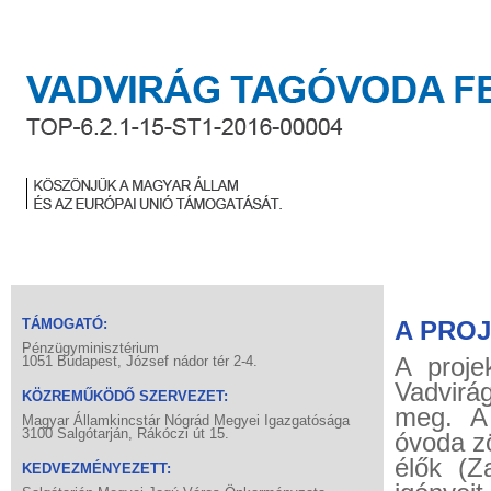
TÁMOGATÓ:
A PRO
Pénzügyminisztérium
A proje
1051 Budapest, József nádor tér 2-4.
Vadvirá
KÖZREMŰKÖDŐ SZERVEZET:
meg. A
Magyar Államkincstár Nógrád Megyei Igazgatósága
3100 Salgótarján, Rákóczi út 15.
óvoda z
élők (Z
KEDVEZMÉNYEZETT: