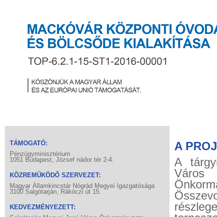
TÁMOGATÓ:
A PRO
Pénzügyminisztérium
A tárgy
1051 Budapest, József nádor tér 2-4.
Város
KÖZREMŰKÖDŐ SZERVEZET:
Önkormá
Magyar Államkincstár Nógrád Megyei Igazgatósága
3100 Salgótarján, Rákóczi út 15.
Összev
részleg
KEDVEZMÉNYEZETT: