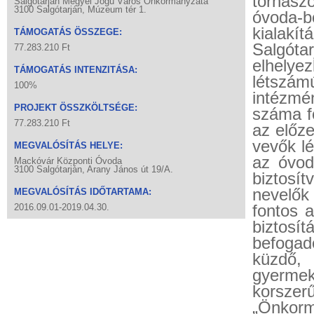
tornasz
Salgótarján Megyei Jogú Város Önkormányzata
3100 Salgótarján, Múzeum tér 1.
óvoda-b
kialakí
TÁMOGATÁS ÖSSZEGE:
Salgóta
77.283.210 Ft
elhely
TÁMOGATÁS INTENZITÁSA:
létszá
100%
intézmé
PROJEKT ÖSSZKÖLTSÉGE:
száma fo
77.283.210 Ft
az előze
vevők lé
MEGVALÓSÍTÁS HELYE:
az óvod
Mackóvár Központi Óvoda
3100 Salgótarján, Arany János út 19/A.
biztosí
nevelők
MEGVALÓSÍTÁS IDŐTARTAMA:
fontos 
2016.09.01-2019.04.30.
biztosí
befogad
küzdő, 
gyermek
korsze
„Önkorm