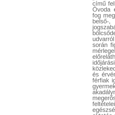
című fel
Óvoda e
fog megv
belső-,
jogszab
bölcsőd
udvarró
során f
mérlege
előrelá
időjárá
közleke
és érvé
férfiak 
gyermek
akadály
megerős
feltéte
egészsé